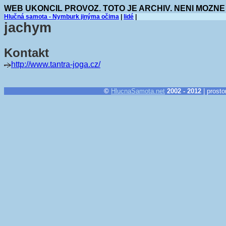
WEB UKONCIL PROVOZ. TOTO JE ARCHIV. NENI MOZNE
Hlučná samota - Nymburk jinýma očima
|
lidé
|
jachym
Kontakt
http://www.tantra-joga.cz/
©
HlucnaSamota.net
2002 - 2012
| prosto