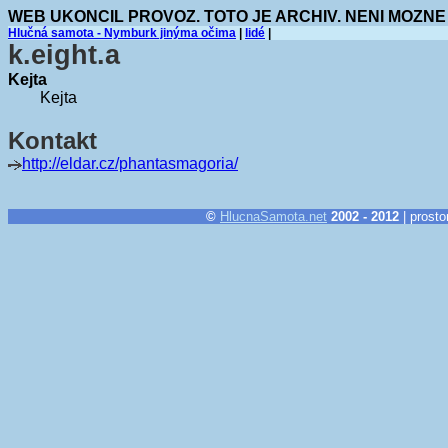
WEB UKONCIL PROVOZ. TOTO JE ARCHIV. NENI MOZNE
Hlučná samota - Nymburk jinýma očima
|
lidé
|
k.eight.a
Kejta
Kejta
Kontakt
http://eldar.cz/phantasmagoria/
©
HlucnaSamota.net
2002 - 2012
| prosto