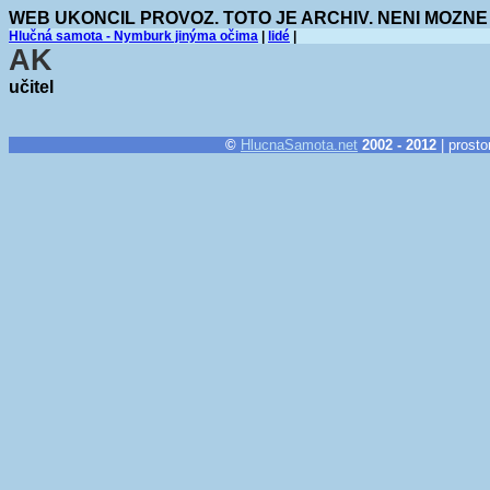
WEB UKONCIL PROVOZ. TOTO JE ARCHIV. NENI MOZNE
Hlučná samota - Nymburk jinýma očima
|
lidé
|
AK
učitel
©
HlucnaSamota.net
2002 - 2012
| prosto