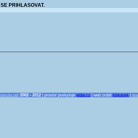
 SE PRIHLASOVAT.
Samota.net
2002 - 2012
| prostor poskytuje
eldar.cz
| web zrobil
klokánek
|
ma