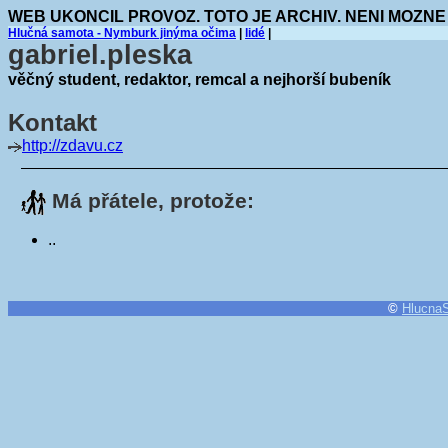
WEB UKONCIL PROVOZ. TOTO JE ARCHIV. NENI MOZNE
Hlučná samota - Nymburk jinýma očima
|
lidé
|
gabriel.pleska
věčný student, redaktor, remcal a nejhorší bubeník
Kontakt
http://zdavu.cz
Má přátele, protože:
..
©
Hlucna