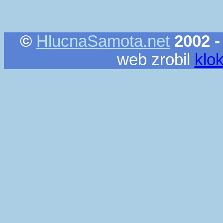
©
HlucnaSamota.net
2002 -
web zrobil
klo