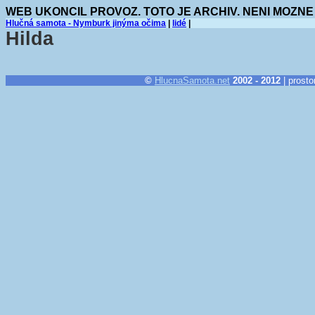
WEB UKONCIL PROVOZ. TOTO JE ARCHIV. NENI MOZNE
Hlučná samota - Nymburk jinýma očima
|
lidé
|
Hilda
©
HlucnaSamota.net
2002 - 2012
| prosto