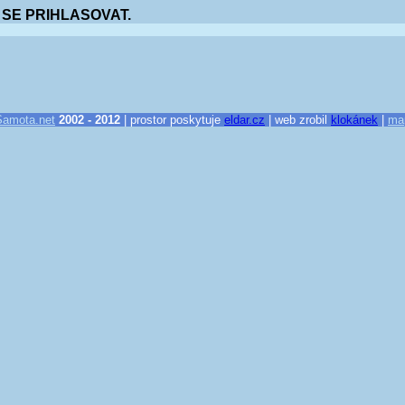
 SE PRIHLASOVAT.
Samota.net
2002 - 2012
| prostor poskytuje
eldar.cz
| web zrobil
klokánek
|
ma