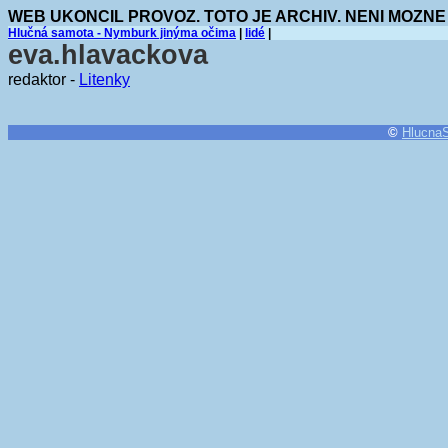
WEB UKONCIL PROVOZ. TOTO JE ARCHIV. NENI MOZNE
Hlučná samota - Nymburk jinýma očima
|
lidé
|
eva.hlavackova
redaktor -
Litenky
©
Hlucna