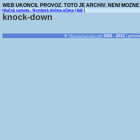
WEB UKONCIL PROVOZ. TOTO JE ARCHIV. NENI MOZNE
Hlučná samota - Nymburk jinýma očima
|
lidé
|
knock-down
©
HlucnaSamota.net
2002 - 2012
| prosto