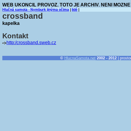
WEB UKONCIL PROVOZ. TOTO JE ARCHIV. NENI MOZNE
Hlučná samota - Nymburk jinýma očima
|
lidé
|
crossband
kapelka
Kontakt
http:/crossband.sweb.cz
©
HlucnaSamota.net
2002 - 2012
| prosto