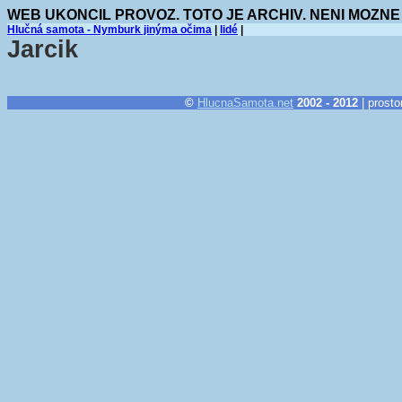
WEB UKONCIL PROVOZ. TOTO JE ARCHIV. NENI MOZNE
Hlučná samota - Nymburk jinýma očima
|
lidé
|
Jarcik
©
HlucnaSamota.net
2002 - 2012
| prosto