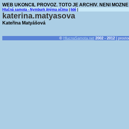
WEB UKONCIL PROVOZ. TOTO JE ARCHIV. NENI MOZNE
Hlučná samota - Nymburk jinýma očima
|
lidé
|
katerina.matyasova
Kateřina Matyášová
©
HlucnaSamota.net
2002 - 2012
| prosto