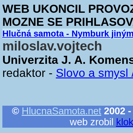
WEB UKONCIL PROVOZ.
MOZNE SE PRIHLASOV
Hlučná samota - Nymburk jiný
miloslav.vojtech
Univerzita J. A. Komen
redaktor -
Slovo a smysl
©
HlucnaSamota.net
2002 -
web zrobil
klo