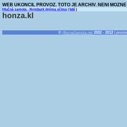
WEB UKONCIL PROVOZ. TOTO JE ARCHIV. NENI MOZNE
Hlučná samota - Nymburk jinýma očima
|
lidé
|
honza.kl
©
HlucnaSamota.net
2002 - 2012
| prosto