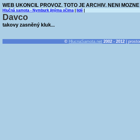
WEB UKONCIL PROVOZ. TOTO JE ARCHIV. NENI MOZNE
Hlučná samota - Nymburk jinýma očima
|
lidé
|
Davco
takovy zasněný kluk...
©
HlucnaSamota.net
2002 - 2012
| prosto