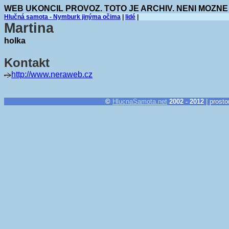
WEB UKONCIL PROVOZ. TOTO JE ARCHIV. NENI MOZNE
Hlučná samota - Nymburk jinýma očima
|
lidé
|
Martina
holka
Kontakt
http://www.neraweb.cz
©
HlucnaSamota.net
2002 - 2012
| prosto