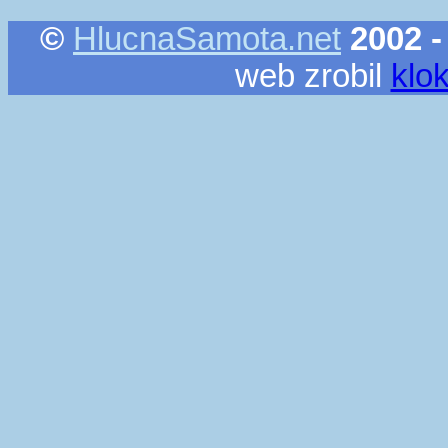
©
HlucnaSamota.net
2002 -
web zrobil
klo