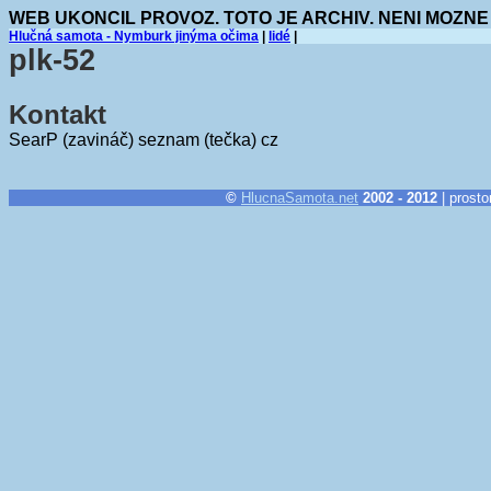
WEB UKONCIL PROVOZ. TOTO JE ARCHIV. NENI MOZNE
Hlučná samota - Nymburk jinýma očima
|
lidé
|
plk-52
Kontakt
SearP (zavináč) seznam (tečka) cz
©
HlucnaSamota.net
2002 - 2012
| prosto