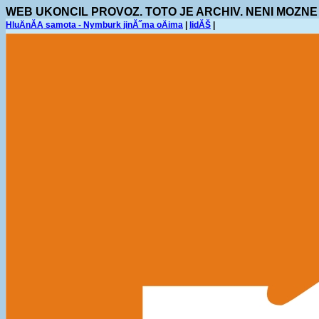
WEB UKONCIL PROVOZ. TOTO JE ARCHIV. NENI MOZNE
HluÄnĂĄ samota - Nymburk jinĂ˝ma oÄima
|
lidĂŠ
|