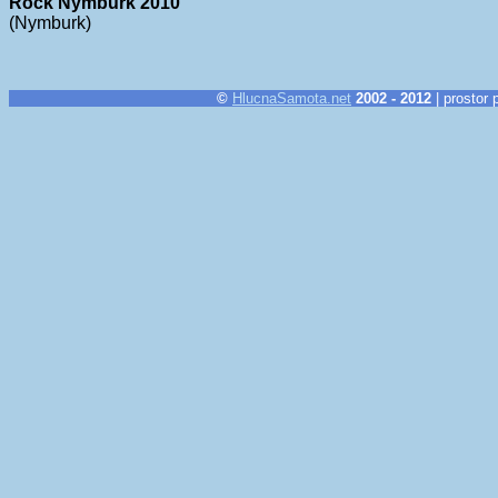
Rock Nymburk 2010
(Nymburk)
©
HlucnaSamota.net
2002 - 2012
| prostor