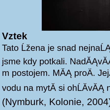
Vztek
Tato Ĺžena je snad nejnaĹĄ
jsme kdy potkali. NadĂĄvĂĄ
m postojem. MĂĄ proÄ. JejĂ
vodu na mytĂ­ si ohĹĂ­vĂĄ
(Nymburk, Kolonie, 2004