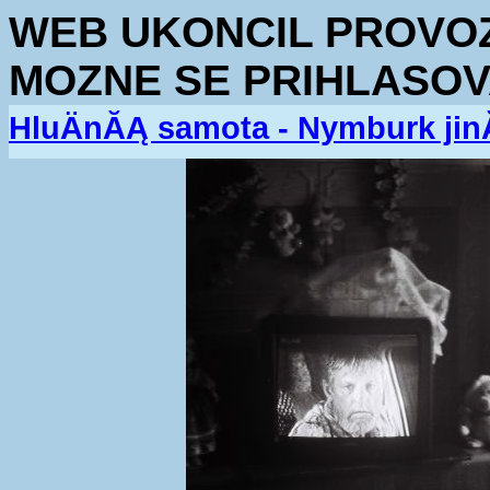
WEB UKONCIL PROVOZ.
MOZNE SE PRIHLASOV
HluÄnĂĄ samota - Nymburk jin