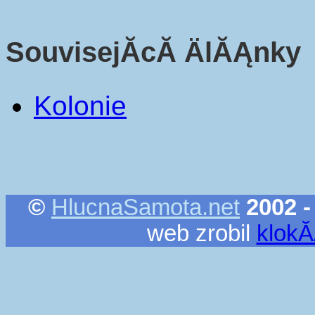
SouvisejĂ­cĂ­ ÄlĂĄnky
Kolonie
©
HlucnaSamota.net
2002 -
web zrobil
klok