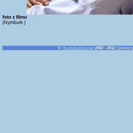
foto z filmu
(Nymburk )
©
HlucnaSamota.net
2002 - 2012
| prostor