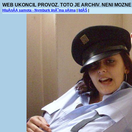
WEB UKONCIL PROVOZ. TOTO JE ARCHIV. NENI MOZNE
HluÄnĂĄ samota - Nymburk jinĂ˝ma oÄima
|
lidĂŠ
|