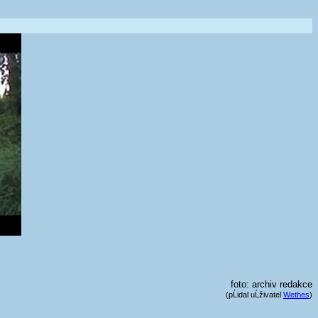
foto: archiv redakce
(pĹidal uĹživatel
Wethes
)