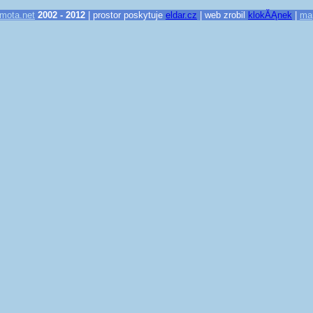
mota.net
2002 - 2012
| prostor poskytuje
eldar.cz
| web zrobil
klokĂĄnek
|
ma