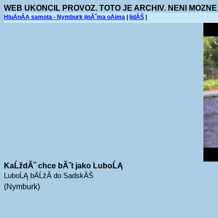
WEB UKONCIL PROVOZ. TOTO JE ARCHIV. NENI MOZNE
HluÄnĂĄ samota - Nymburk jinĂ˝ma oÄima
|
lidĂŠ
|
KaĹždĂ˝ chce bĂ˝t jako LuboĹĄ
LuboĹĄ bÄĹžĂ­ do SadskĂŠ
(Nymburk)