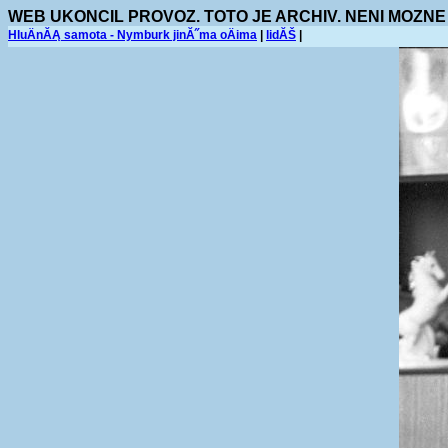
WEB UKONCIL PROVOZ. TOTO JE ARCHIV. NENI MOZNE
HluÄnĂĄ samota - Nymburk jinĂ˝ma oÄima
|
lidĂŠ
|