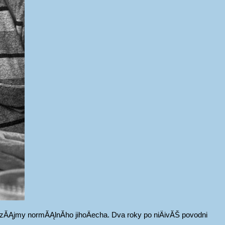
a, zĂĄjmy normĂĄlnĂ­ho jihoÄecha. Dva roky po niÄivĂŠ povodni