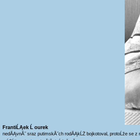
FrantiĹĄek Ĺ ourek
nedĂĄvnĂ˝ sraz putimskĂ˝ch rodĂĄkĹŻ bojkotoval, protoĹže se z nich