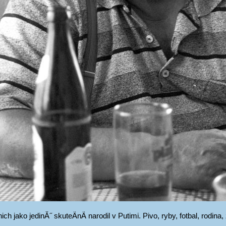
 jako jedinĂ˝ skuteÄnÄ narodil v Putimi. Pivo, ryby, fotbal, rodin