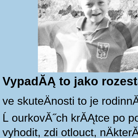
VypadĂĄ to jako rozes
ve skuteÄnosti to je rodi
Ĺ ourkovĂ˝ch krĂĄtce po 
vyhodit, zdi otlouct, nÄkte