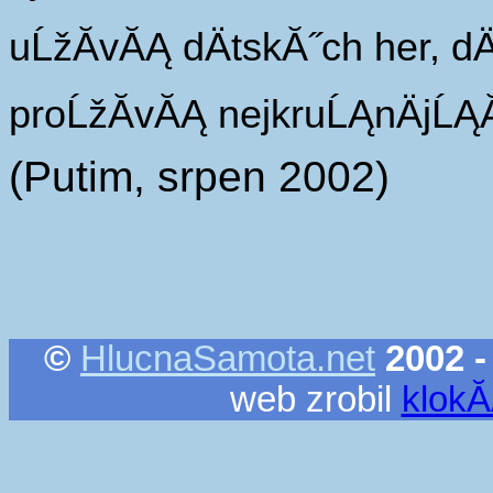
uĹžĂ­vĂĄ dÄtskĂ˝ch her, dÄ
proĹžĂ­vĂĄ nejkruĹĄnÄjĹĄĂ
(Putim, srpen 2002)
©
HlucnaSamota.net
2002 -
web zrobil
klok