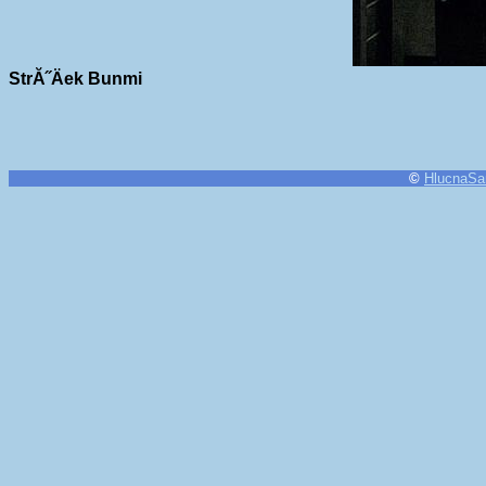
StrĂ˝Äek Bunmi
©
HlucnaSa