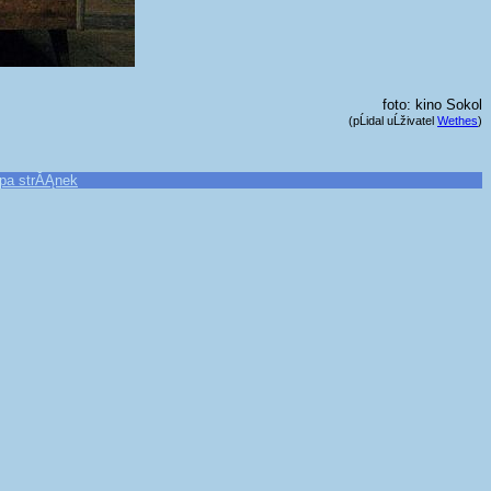
foto: kino Sokol
(pĹidal uĹživatel
Wethes
)
pa strĂĄnek