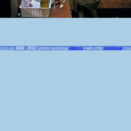
mota.net
2002 - 2012
| prostor poskytuje
eldar.cz
| web zrobil
klokĂĄnek
|
ma