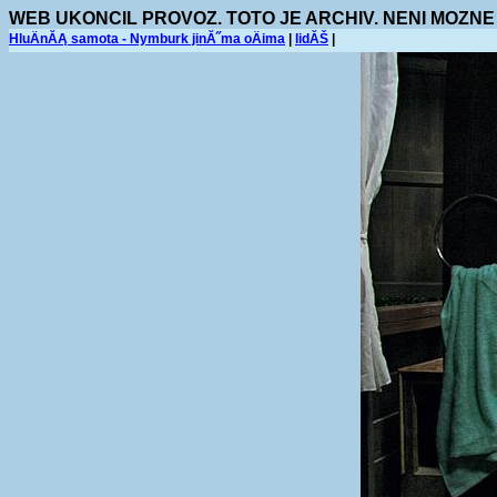
WEB UKONCIL PROVOZ. TOTO JE ARCHIV. NENI MOZNE
HluÄnĂĄ samota - Nymburk jinĂ˝ma oÄima
|
lidĂŠ
|