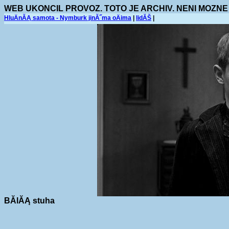
WEB UKONCIL PROVOZ. TOTO JE ARCHIV. NENI MOZNE
HluÄnĂĄ samota - Nymburk jinĂ˝ma oÄima
|
lidĂŠ
|
BĂ­lĂĄ stuha