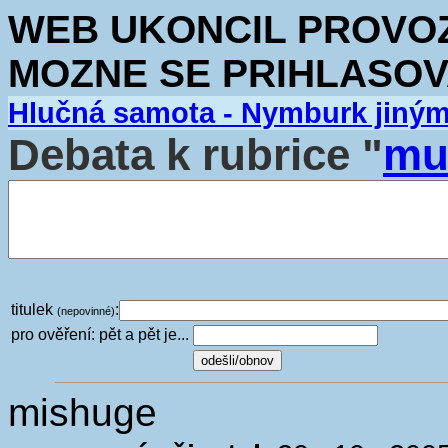
WEB UKONCIL PROVOZ.
MOZNE SE PRIHLASOV
Hlučná samota - Nymburk jiný
Debata k rubrice "
mu
titulek
:
(nepovinné)
pro ověření: pět a pět je...
mishuge