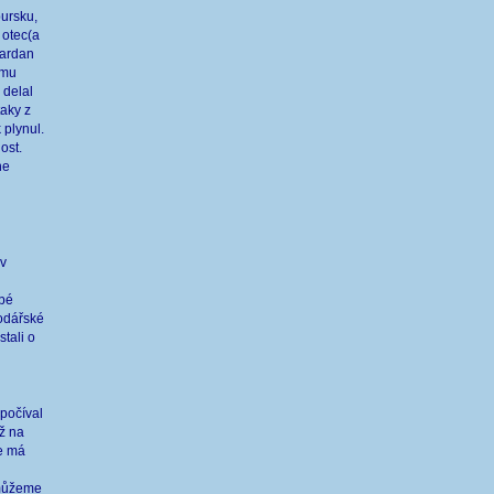
ursku,
 otec(a
Kardan
umu
 delal
taky z
 plynul.
ost.
ne
 v
obé
podářské
tali o
spočíval
ž na
ce má
 můžeme