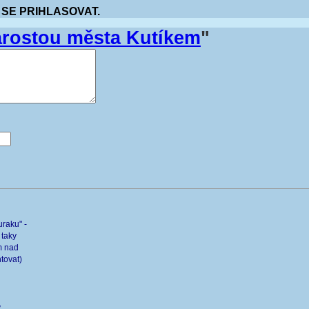
 SE PRIHLASOVAT.
arostou města Kutíkem
"
raku" -
 taky
m nad
tovat)
y