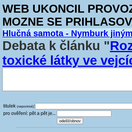
WEB UKONCIL PROVOZ.
MOZNE SE PRIHLASOV
Hlučná samota - Nymburk jiný
Debata k článku "
Roz
toxické látky ve vejc
titulek
:
(nepovinné)
pro ověření: pět a pět je...