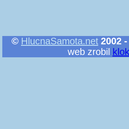
©
HlucnaSamota.net
2002 -
web zrobil
klo