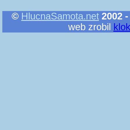
©
HlucnaSamota.net
2002 -
web zrobil
klo