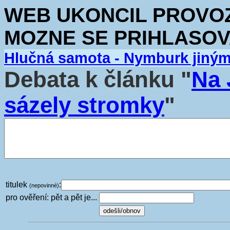
WEB UKONCIL PROVOZ.
MOZNE SE PRIHLASOV
Hlučná samota - Nymburk jiný
Debata k článku "
Na 
sázely stromky
"
titulek
:
(nepovinné)
pro ověření: pět a pět je...