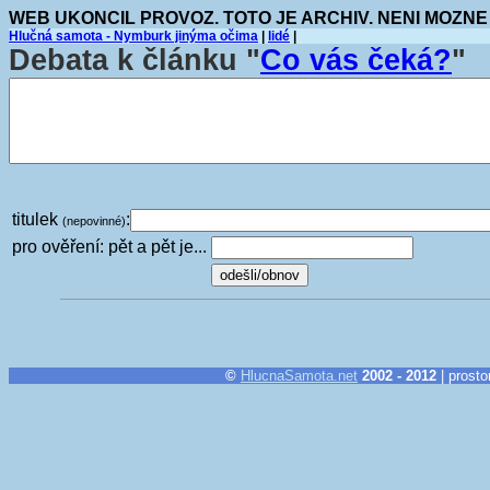
WEB UKONCIL PROVOZ. TOTO JE ARCHIV. NENI MOZNE
Hlučná samota - Nymburk jinýma očima
|
lidé
|
Debata k článku "
Co vás čeká?
"
titulek
:
(nepovinné)
pro ověření: pět a pět je...
©
HlucnaSamota.net
2002 - 2012
| prosto