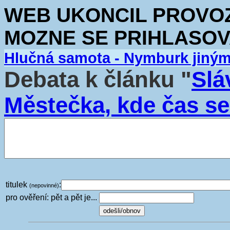
WEB UKONCIL PROVOZ.
MOZNE SE PRIHLASOV
Hlučná samota - Nymburk jiný
Debata k článku "
Slá
Městečka, kde čas s
titulek
:
(nepovinné)
pro ověření: pět a pět je...