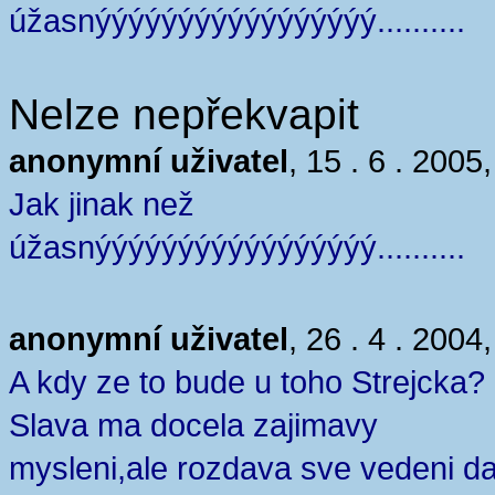
úžasnýýýýýýýýýýýýýýýýý..........
Nelze nepřekvapit
anonymní uživatel
, 15 . 6 . 2005
Jak jinak než
úžasnýýýýýýýýýýýýýýýýý..........
anonymní uživatel
, 26 . 4 . 2004
A kdy ze to bude u toho Strejcka?
Slava ma docela zajimavy
mysleni,ale rozdava sve vedeni da