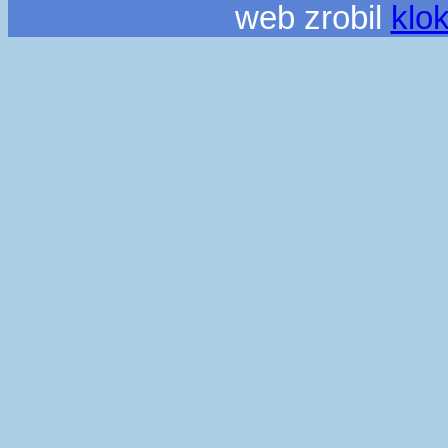
web zrobil
klo