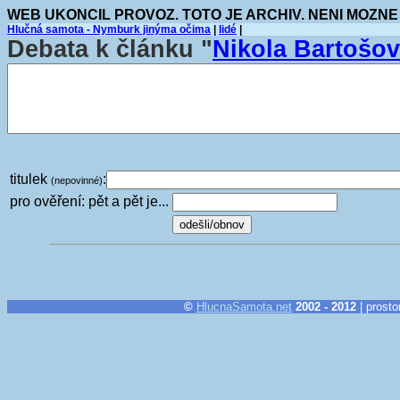
WEB UKONCIL PROVOZ. TOTO JE ARCHIV. NENI MOZNE
Hlučná samota - Nymburk jinýma očima
|
lidé
|
Debata k článku "
Nikola Bartoš
titulek
:
(nepovinné)
pro ověření: pět a pět je...
©
HlucnaSamota.net
2002 - 2012
| prosto