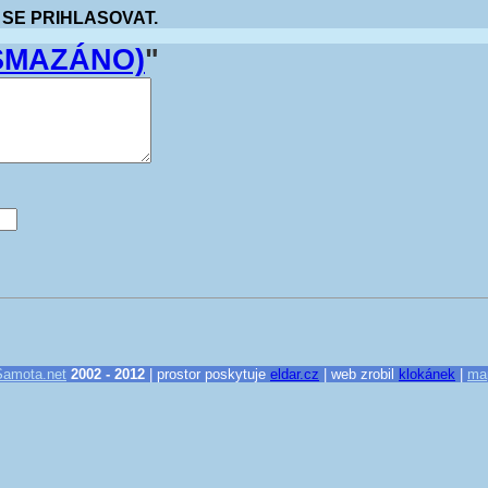
 SE PRIHLASOVAT.
(SMAZÁNO)
"
Samota.net
2002 - 2012
| prostor poskytuje
eldar.cz
| web zrobil
klokánek
|
ma