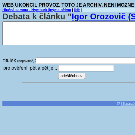
WEB UKONCIL PROVOZ. TOTO JE ARCHIV. NENI MOZNE
Hlučná samota - Nymburk jinýma očima
|
lidé
|
Debata k článku "
Igor Orozovič 
titulek
:
(nepovinné)
pro ověření: pět a pět je...
©
Hlucna