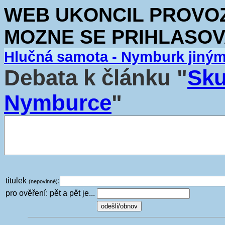
WEB UKONCIL PROVOZ.
MOZNE SE PRIHLASOV
Hlučná samota - Nymburk jiný
Debata k článku "
Sku
Nymburce
"
titulek
:
(nepovinné)
pro ověření: pět a pět je...