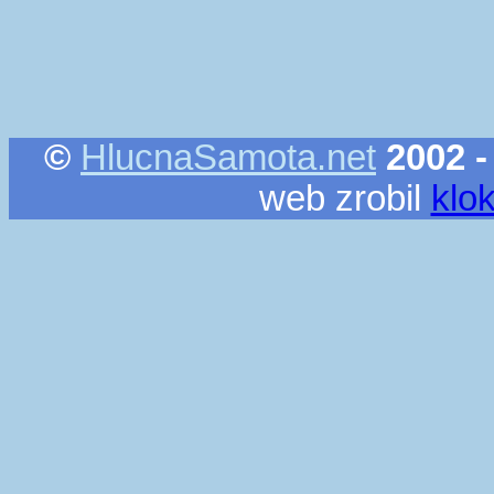
©
HlucnaSamota.net
2002 -
web zrobil
klo