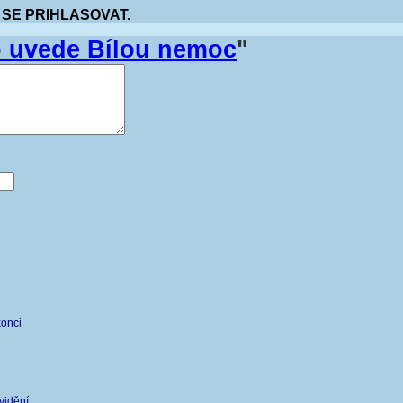
 SE PRIHLASOVAT.
o uvede Bílou nemoc
"
konci
 vidění