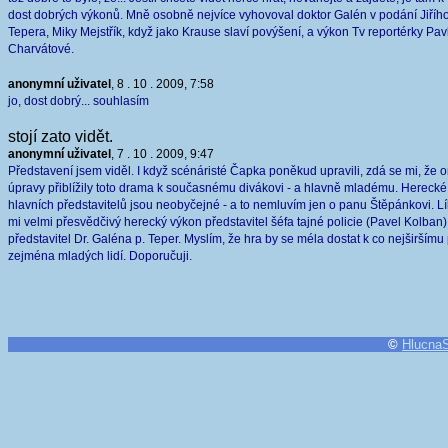
dost dobrých výkonů. Mně osobně nejvíce vyhovoval doktor Galén v podání Jiříh
Tepera, Miky Mejstřík, když jako Krause slaví povýšení, a výkon Tv reportérky Pav
Charvátové.
anonymní uživatel
, 8 . 10 . 2009, 7:58
jo, dost dobrý... souhlasím
stojí zato vidět.
anonymní uživatel
, 7 . 10 . 2009, 9:47
Představení jsem viděl. I když scénáristé Čapka poněkud upravili, zdá se mi, že 
úpravy přiblížily toto drama k současnému divákovi - a hlavně mladému. Hereck
hlavních představitelů jsou neobyčejné - a to nemluvím jen o panu Štěpánkovi. Lí
mi velmi přesvědčivý herecký výkon představitel šéfa tajné policie (Pavel Kolban) 
představitel Dr. Galéna p. Teper. Myslím, že hra by se méla dostat k co nejširšímu
zejména mladých lidí. Doporučuji.
©
Hlucna