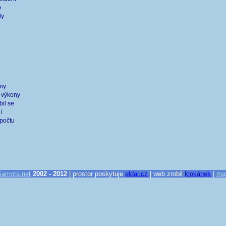
o
ly
ony
é výkony
bil se
i
 počtu
Samota.net
2002 - 2012
| prostor poskytuje
eldar.cz
| web zrobil
klokánek
|
ma