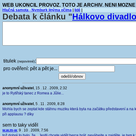
WEB UKONCIL PROVOZ. TOTO JE ARCHIV. NENI MOZNE
Hlučná samota - Nymburk jinýma očima
|
lidé
|
Debata k článku "
Hálkovo divadl
titulek
:
(nepovinné)
pro ověření: pět a pět je...
anonymní uživatel
, 15 . 12 . 2009, 2:32
je to Rytířský tanec z Romea a Jůlie...
anonymní uživatel
, 5 . 11 . 2009, 8:28
Mohla bych se zeptat kde stáhnu muziku která byla na začátku představení a na 
při applausu ? díky
sem to taky viděl
w.w.m-w
, 9 . 10 . 2009, 7:56
tož dobré to bylo, že... Jestli chcete vidět herce hrát, neváhejte a zajděte, je tam k