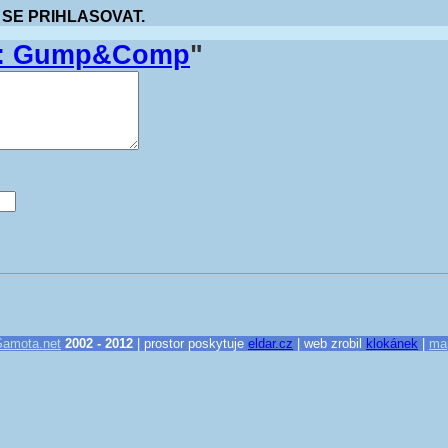
 SE PRIHLASOVAT.
m: Gump&Comp
"
Samota.net
2002 - 2012
| prostor poskytuje
eldar.cz
| web zrobil
klokánek
|
ma