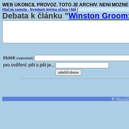
WEB UKONCIL PROVOZ. TOTO JE ARCHIV. NENI MOZNE
Hlučná samota - Nymburk jinýma očima
|
lidé
|
Debata k článku "
Winston Groo
titulek
:
(nepovinné)
pro ověření: pět a pět je...
©
Hlucna