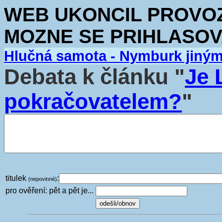
WEB UKONCIL PROVOZ.
MOZNE SE PRIHLASOV
Hlučná samota - Nymburk jiný
Debata k článku "
Je 
pokračovatelem?
"
titulek
:
(nepovinné)
pro ověření: pět a pět je...