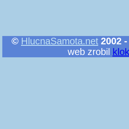
©
HlucnaSamota.net
2002 -
web zrobil
klo