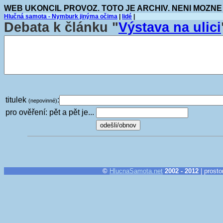
WEB UKONCIL PROVOZ. TOTO JE ARCHIV. NENI MOZNE
Hlučná samota - Nymburk jinýma očima
|
lidé
|
Debata k článku "
Výstava na ulici
titulek
:
(nepovinné)
pro ověření: pět a pět je...
©
HlucnaSamota.net
2002 - 2012
| prosto