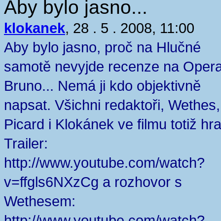
Aby bylo jasno...
klokanek
, 28 . 5 . 2008, 11:00
Aby bylo jasno, proč na Hlučné
samotě nevyjde recenze na Opera
Bruno... Nemá ji kdo objektivně
napsat. Všichni redaktoři, Wethes,
Picard i Klokánek ve filmu totiž hraj
Trailer:
http://www.youtube.com/watch?
v=ffgls6NXzCg a rozhovor s
Wethesem:
http://www.youtube.com/watch?