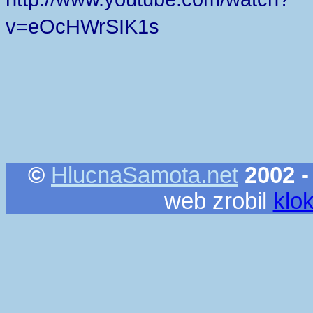
v=eOcHWrSIK1s
©
HlucnaSamota.net
2002 -
web zrobil
klo