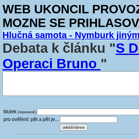
WEB UKONCIL PROVOZ.
MOZNE SE PRIHLASOV
Hlučná samota - Nymburk jiný
Debata k článku "
S D
Operaci Bruno
"
titulek
:
(nepovinné)
pro ověření: pět a pět je...