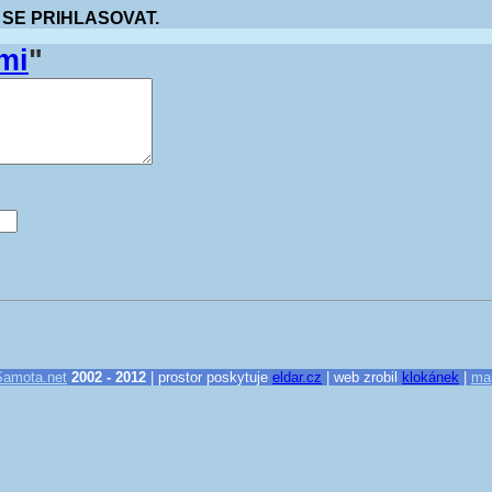
 SE PRIHLASOVAT.
mi
"
Samota.net
2002 - 2012
| prostor poskytuje
eldar.cz
| web zrobil
klokánek
|
ma