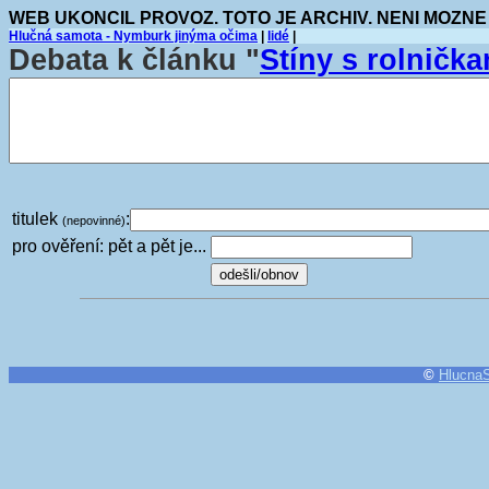
WEB UKONCIL PROVOZ. TOTO JE ARCHIV. NENI MOZNE
Hlučná samota - Nymburk jinýma očima
|
lidé
|
Debata k článku "
Stíny s rolnička
titulek
:
(nepovinné)
pro ověření: pět a pět je...
©
Hlucna