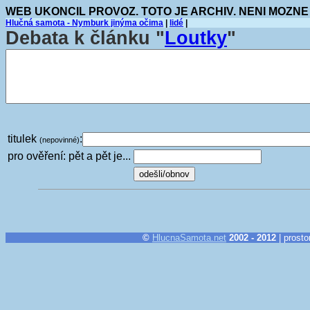
WEB UKONCIL PROVOZ. TOTO JE ARCHIV. NENI MOZNE
Hlučná samota - Nymburk jinýma očima
|
lidé
|
Debata k článku "
Loutky
"
titulek
:
(nepovinné)
pro ověření: pět a pět je...
©
HlucnaSamota.net
2002 - 2012
| prosto