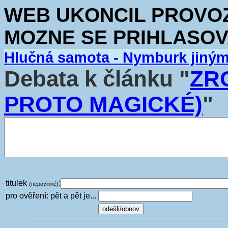
WEB UKONCIL PROVOZ.
MOZNE SE PRIHLASOV
Hlučná samota - Nymburk jiný
Debata k článku "
ZRC
PROTO MAGICKÉ)
"
titulek
:
(nepovinné)
pro ověření: pět a pět je...