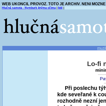
WEB UKONCIL PROVOZ. TOTO JE ARCHIV. NENI MOZNE
Hlučná samota - Nymburk jinýma očima
|
lidé
|
muzi
Lo-fi
mini
Pa
Při poslechu tý
kde seveřané k coun
rozhodně nezní jen