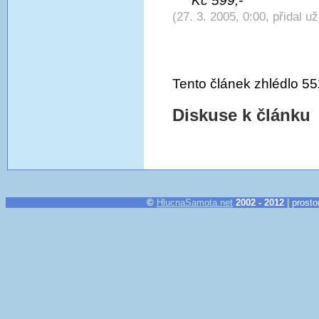
Kč 599,-
(27. 3. 2005, 0:00, přidal u
Tento článek zhlédlo 55
Diskuse k článku
©
HlucnaSamota.net
2002 - 2012
| prosto