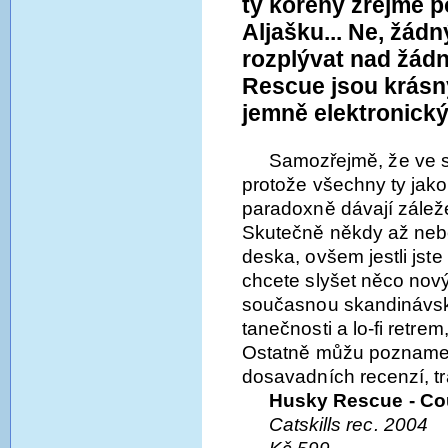
ty kořeny zřejmě 
Aljašku... Ne, žád
rozplývat nad žádn
Rescue jsou krás
jemně elektronický
Samozřejmě, že ve sk
protože všechny ty jako
paradoxně dávají záleže
Skutečně někdy až neb
deska, ovšem jestli jste 
chcete slyšet něco nový
současnou skandinávsk
tanečnosti a lo-fi retrem,
Ostatně můžu poznamen
dosavadních recenzí, tra
Husky Rescue - Cou
Catskills rec. 2004