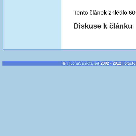
Tento článek zhlédlo 60
Diskuse k článku
©
HlucnaSamota.net
2002 - 2012
| prosto