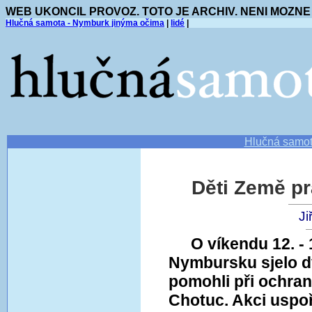
WEB UKONCIL PROVOZ. TOTO JE ARCHIV. NENI MOZNE
Hlučná samota - Nymburk jinýma očima
|
lidé
|
Hlučná samo
Děti Země pr
Ji
O víkendu 12. - 
Nymbursku sjelo d
pomohli při ochran
Chotuc. Akci uspo