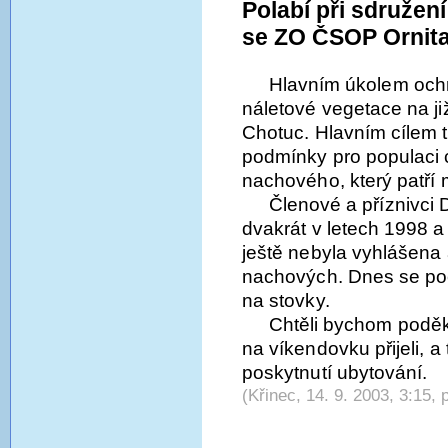
Polabí při sdružen
se ZO ČSOP Ornita
Hlavním úkolem ochr
náletové vegetace na j
Chotuc. Hlavním cílem tě
podmínky pro populaci
nachového, který patří 
Členové a příznivci 
dvakrát v letech 1998 a
ještě nebyla vyhlášena 
nachových. Dnes se poč
na stovky.
Chtěli bychom poděk
na víkendovku přijeli, 
poskytnutí ubytování.
(Křinec, 14. 9. 2003, 3:15, 