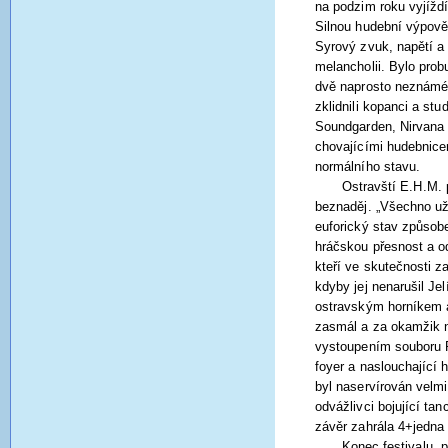
na podzim roku vyjíždí
Silnou hudební výpově
Syrový zvuk, napětí a 
melancholii. Bylo prob
dvě naprosto neznámé 
zklidnili kopanci a st
Soundgarden, Nirvana č
chovajícími hudebnice
normálního stavu.
Ostravští E.H.M. p
beznaděj. „Všechno už j
euforický stav způsob
hráčskou přesnost a o
kteří ve skutečnosti 
kdyby jej nenarušil J
ostravským horníkem 
zasmál a za okamžik ná
vystoupením souboru 
foyer a naslouchající 
byl naservírován velmi
odvážlivci bojující t
závěr zahrála 4+jedna 
Konec festivalu, p