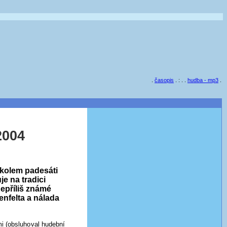
.
časopis
. : . .
hudba - mp3
.
2004
o kolem padesáti
je na tradici
nepříliš známé
nfelta a nálada
mi (obsluhoval hudební