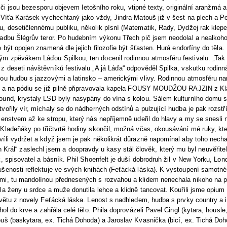
i piči jsou bezesporu objevem letošního roku, vtipné texty, originální aranžmá
 Víťa Karásek vychechtaný jako vždy, Jindra Matouš již v šest na plech a Pet
, desetičlennému publiku, několik písní (Matematik, Rady, Dydžej rak klepe
ladbu Šlégrův teror. Po hudebním výkonu Třech pič jsem neodolal a nealkoho
 být opojen znamená dle jejich filozofie být šťasten. Hurá endorfíny do těla.
m zpěvákem Láďou Spilkou, ten docenil rodinnou atmosféru festivalu. „Tak t
z deseti návštěvníků festivalu „A já Láďa“ odpověděl Spilka, vskutku rodin
ou hudbu s jazzovými a latinsko – americkými vlivy. Rodinnou atmosféru nar
ů a na pódiu se již pilně připravovala kapela FOUSY MOUDŽOU RAJZIN z Kl
ound, krystaly LSD byly nasypány do vína s kolou. Sálem kulturního domu s
vořily vír, míchaly se do nádherných odstínů a pulzující hudba je pak rozst
zenstvem až ke stropu, který nás nepříjemně udeřil do hlavy a my se snesli 
Kladeňáky po třičtvrtě hodiny skončil, možná včas, okousávání mé ruky, které
íli vydržet a když jsem je pak několikrát důrazně napomínal aby toho nechal
van Král“ zaslechl jsem a doopravdy u kasy stál člověk, který mu byl neuvěři
k, spisovatel a básník. Phil Shoenfelt je duší dobrodruh žil v New Yorku, Lo
ušenosti reflektuje ve svých knihách (Feťácká láska). K vystoupení samotné
mi, tu mandolínou přednesených s rozvahou a klidem nenechala nikoho na
la ženy u srdce a muže donutila lehce a klidně tancovat. Kouřili jsme opium a
 větu z novely Feťácká láska. Lenost s nadhledem, hudba s prvky country a ir
hol do krve a zahřála celé tělo. Phila doprovázeli Pavel Cingl (kytara, housl
uš (baskytara, ex. Tichá Dohoda) a Jaroslav Kvasnička (bicí, ex. Tichá Doh