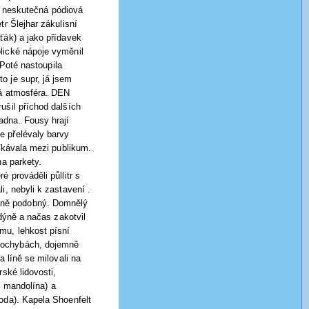
 a neskutečná pódiová
r Šlejhar zákulisní
ťák) a jako přídavek
lické nápoje vyměnil
 Poté nastoupila
o je supr, já jsem
ná atmosféra. DEN
ušil příchod dalších
adna. Fousy hrají
e přelévaly barvy
říkávala mezi publikum.
na parkety.
 prováděli půllitr s
i, nebyli k zastavení .
telně podobný. Domnělý
ndýně a načas zakotvil
mu, lehkost písní
 pochybách, dojemně
 líně se milovali na
ské lidovosti,
e, mandolína) a
oda). Kapela Shoenfelt