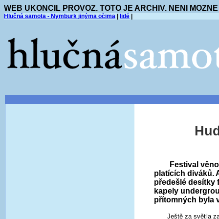
WEB UKONCIL PROVOZ. TOTO JE ARCHIV. NENI MOZNE
Hlučná samota - Nymburk jinýma očima
|
lidé
|
Hud
Festival věno
platících diváků. 
předešlé desítky 
kapely undergrou
přítomných byla v
Ještě za světla z