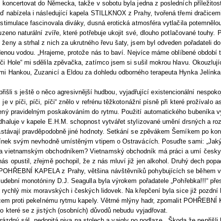
 koncertovat do Německa, takže v sobotu byla jedna z posledních příležitostí 
ď nabízela i následující kapela STILLKNOX z Prahy, tvořená třemi dračicem
stimulace fascinovala diváky, dusná erotická atmosféra vytlačila potemnělo
uzeno naturální zvíře, které potřebuje ukojit své, dlouho potlačované touhy. 
ženy a strhal z nich za ukrutného řevu šaty, jsem byl odveden pořadateli d
udenou vodou. „Hrajeme, protože nás to baví. Nejvíce máme oblíbené období t
i Hole“ mi sdělila zpěvačka, zatímco jsem si sušil mokrou hlavu. Okouzlujíc
mi Hankou, Zuzanicí a Eldou za dohledu odborného terapeuta Hynka Jelínka
řišli s ještě o něco agresivnější hudbou, vyjadřující existencionální nespoko
e v píči, píči, píči“ znělo v refrénu těžkotonážní písně při které prožívalo 
ený pravidelným poskakováním do rytmu. Použití automatického bubeníka v
dhaluje v kapele E.H.M. schopnost vytvářet stylizované umění drsných a ro
zastávají pravděpodobně jiné hodnoty. Setkání se zpěvákem Šemíkem po konc
elínek svým nevhodně umístěným vtipem o Ostravácích. Posuďte sami: „Jaký 
a vietnamským obchodníkem? Vietnamský obchodník má práci a umí česky.
s opustil, zřejmě pochopil, že z nás mluví již jen alkohol. Druhý dech popad
POHŘEBNÍ KAPELA z Prahy, většina návštěvníků pohybujících se během v
hudební monotóniny D.J. Seagulla byla výrokem pořadatele „Pohřebka!!!“ pře
 rychlý mix moravských i českých lidovek. Na křepčení byla sice již pozdní 
ancem proti pekelnému rytmu kapely. Větrné mlýny hadr, zpomalit POHŘEBN
o které se z jistých (osobních) důvodů nebudu vyjadřovat.
rázdný sál, nedopitá piva na stolech a vajgly po podlaze. „Škoda že nepřišli 