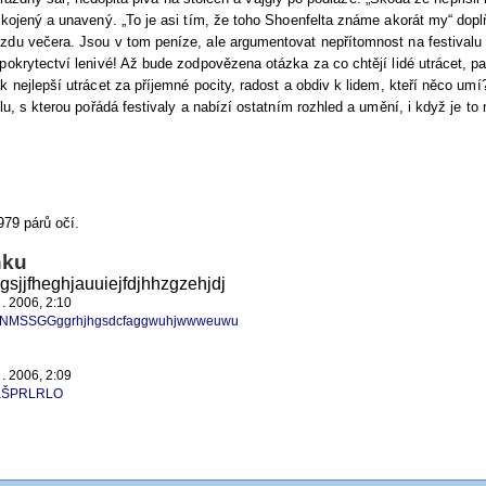
okojený a unavený. „To je asi tím, že toho Shoenfelta známe akorát my“ dop
zdu večera. Jsou v tom peníze, ale argumentovat nepřítomnost na festival
pokrytectví lenivé! Až bude zodpovězena otázka za co chtějí lidé utrácet, p
k nejlepší utrácet za příjemné pocity, radost a obdiv k lidem, kteří něco umí
ílu, s kterou pořádá festivaly a nabízí ostatním rozhled a umění, i když je t
979 párů očí.
nku
agsjjfheghjauuiejfdjhhzgzehjdj
3 . 2006, 2:10
DNMSSGGggrhjhgsdcfaggwuhjwwweuwu
3 . 2006, 2:09
ŠPRLRLO