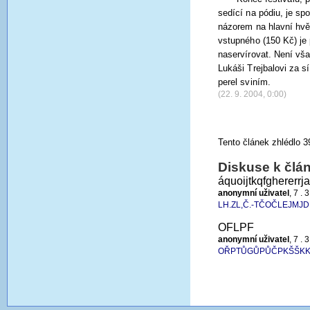
sedící na pódiu, je sp
názorem na hlavní hvě
vstupného (150 Kč) je 
naservírovat. Není vša
Lukáši Trejbalovi za s
perel sviním.
(22. 9. 2004, 0:00)
Tento článek zhlédlo 3
Diskuse k člá
áquoijtkqfghererrj
anonymní uživatel
, 7 . 
LH.ZL,Č.-TČOČLEJMJ
OFLPF
anonymní uživatel
, 7 . 
OŘPTŮGŮPŮČPKŠŠKK