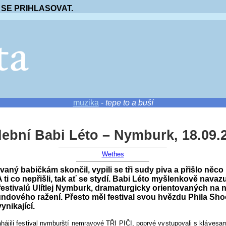
 SE PRIHLASOVAT.
muzika
-
tepe to a buší
ební Babi Léto – Nymburk, 18.09.
Wethes
vaný babičkám skončil, vypili se tři sudy piva a přišlo něc
A ti co nepřišli, tak ať se stydí. Babi Léto myšlenkově navazu
festivalů Ulítlej Nymburk, dramaturgicky orientovaných na 
ndového ražení. Přesto měl festival svou hvězdu Phila Shoe
ynikající.
ahájili festival nymburští nemravové TŘI PIČI, poprvé vystupovali s klávesa