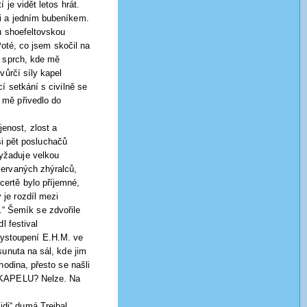
je vidět letos hrát.
i a jedním bubeníkem.
u shoefeltovskou
Poté, co jsem skočil na
o sprch, kde mě
vůrčí síly kapel
í setkání s civilně se
 mě přivedlo do
jenost, zlost a
asi pět posluchačů
yžaduje velkou
zervaných zhýralců,
ertě bylo příjemné,
je rozdíl mezi
“ Šemík se zdvořile
l festival
ystoupení E.H.M. ve
sunuta na sál, kde jim
hodina, přesto se našli
Í KAPELU? Nelze. Na
lidi“ dumá Trejbal