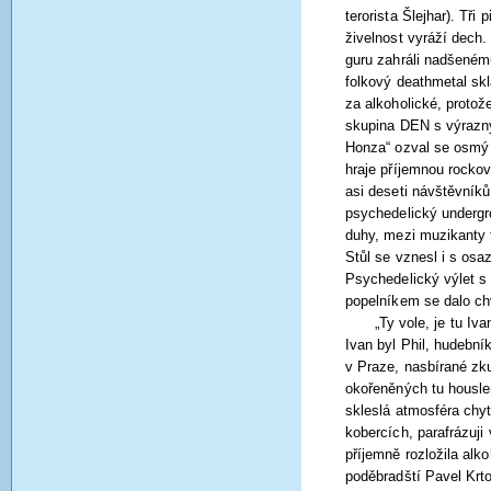
terorista Šlejhar). Tř
živelnost vyráží dech.
guru zahráli nadšenému
folkový deathmetal sk
za alkoholické, protože
skupina DEN s výrazný
Honza“ ozval se osmý 
hraje příjemnou rockov
asi deseti návštěvník
psychedelický undergr
duhy, mezi muzikanty t
Stůl se vznesl i s osa
Psychedelický výlet s 
popelníkem se dalo chv
„Ty vole, je tu I
Ivan byl Phil, hudební
v Praze, nasbírané zk
okořeněných tu housle
skleslá atmosféra chyt
kobercích, parafrázuji
příjemně rozložila alko
poděbradští Pavel Krto