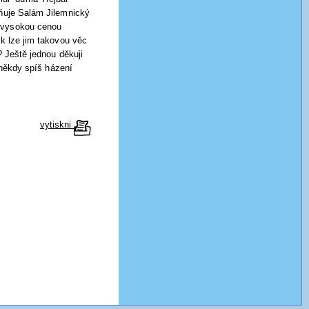
lňuje Salám Jilemnický
u vysokou cenou
ak lze jim takovou věc
? Ještě jednou děkuji
o někdy spíš házení
vytiskni