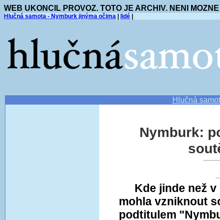
WEB UKONCIL PROVOZ. TOTO JE ARCHIV. NENI MOZNE
Hlučná samota - Nymburk jinýma očima
|
lidé
|
Hlučná samo
Nymburk: p
sout
Kde jinde než 
mohla vzniknout s
podtitulem "Nymbu