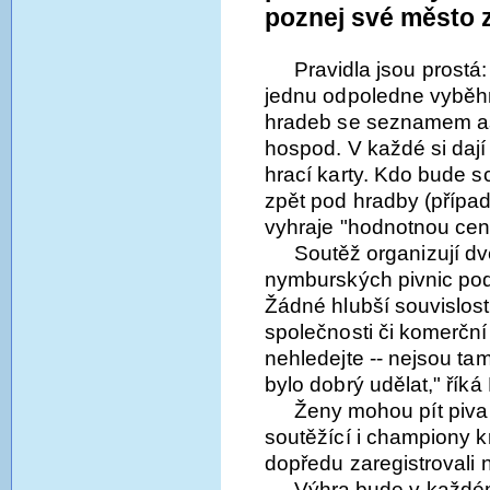
poznej své město z
Pravidla jsou prostá
jednu odpoledne vyběh
hradeb se seznamem asi
hospod. V každé si dají 
hrací karty. Kdo bude s
zpět pod hradby (případ
vyhraje "hodnotnou cen
Soutěž organizují d
nymburských pivnic pod
Žádné hlubší souvislosti
společnosti či komerčn
nehledejte -- nejsou ta
bylo dobrý udělat," říká
Ženy mohou pít piva 
soutěžící i championy k
dopředu zaregistrovali 
Výhra bude v každé