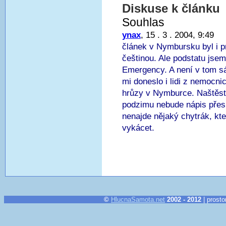
Diskuse k článku
Souhlas
ynax
, 15 . 3 . 2004, 9:49
článek v Nymbursku byl i p
češtinou. Ale podstatu jsem
Emergency. A není v tom sá
mi doneslo i lidi z nemocn
hrůzy v Nymburce. Naštěstí
podzimu nebude nápis přes 
nenajde nějaký chytrák, kt
vykácet.
©
HlucnaSamota.net
2002 - 2012
| prosto