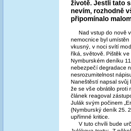
životě. Jestli tat
nevím, rozhodně v
připomínalo malom
Nad vstup do nově 
nemocnice byl umístěn
vkusný, v noci svítí mo
říká, světově. Pištěk ve
Nymburském deníku 11.
nebezpečí degradace na
nesrozumitelnost nápisu
Naneštěstí napsal svůj 
že se vše obrátilo prot
článek reagoval zástu
Julák svým počinem „Em
(Nymburský deník 25. 2.
upřímné kritice.
V tuto chvíli bude ur
Julákova textu: „Z něko