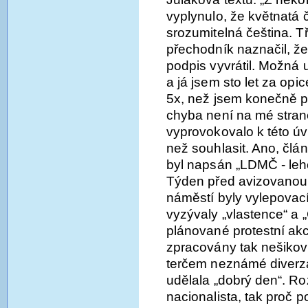
vyplynulo, že květnatá 
srozumitelná čeština. T
přechodník naznačil, že
podpis vyvrátil. Možná 
a já jsem sto let za opi
5x, než jsem konečně po
chyba není na mé stran
vyprovokovalo k této úv
než souhlasit. Ano, člá
byl napsán „LDMČ - leh
Týden před avizovano
náměstí byly vylepovací
vyzývaly „vlastence“ a „
plánované protestní akc
zpracovány tak nešikovn
terčem neznámé diverzan
udělala „dobrý den“. Ro
nacionalista, tak proč 