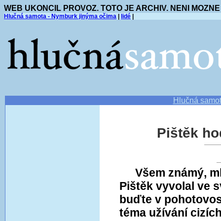
WEB UKONCIL PROVOZ. TOTO JE ARCHIV. NENI MOZNE
Hlučná samota - Nymburk jinýma očima
|
lidé
|
Hlučná samo
Pištěk ho
Všem známý, mla
Pištěk vyvolal ve
buďte v pohotovos
téma užívání cizíc