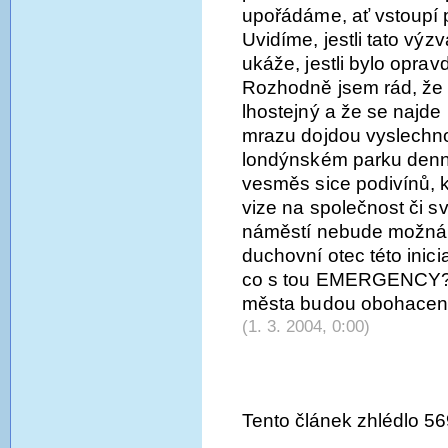
upořádáme, ať vstoupí p
Uvidíme, jestli tato vý
ukáže, jestli bylo opr
Rozhodně jsem rád, že
lhostejný a že se najde m
mrazu dojdou vyslechnou
londýnském parku denně
vesměs sice podivínů, k
vize na společnost či 
náměstí nebude možná p
duchovní otec této inic
co s tou EMERGENCY? A
města budou obohaceni 
(1. 3. 2004, 0:00)
Tento článek zhlédlo 56