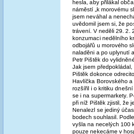
hesla, aby přilákal obč
náměstí „k morovému sl
jsem neváhal a nenechal
uvědomil jsem si, že po
trávení. V neděli 29. 2.
konzumaci nedělního krá
odbojářů u morového slo
naladěni a po uplynutí 
Petr Pištěk do vylidně
Jak jsem předpokládal, 
Pištěk dokonce odrecito
Havlíčka Borovského a 
rozšířil i o kritiku dneš
se i na supermarkety. P
při níž Pištěk zjistil, ž
Nenalezl se jediný účas
bodech souhlasil. Podle
vyšla na necelých 100 k
pouze nekecáme v hospo