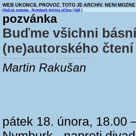
WEB UKONCIL PROVOZ. TOTO JE ARCHIV. NENI MOZNE
Hlučná samota - Nymburk jinýma očima
|
lidé
|
pozvánka
Buďme všichni básní
(ne)autorského čtení
Martin Rakušan
pátek 18. února, 18.00 –
Nymburk - naproti divad