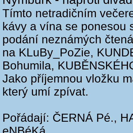
Tímto netradičním večere
kávy a vína se ponesou 
podání neznámých čtenář
na KLuBy_PoZie, KUND
Bohumila, KUBĚNSKÉHO 
Jako příjemnou vložku m
který umí zpívat.
Pořádají: ČERNÁ Pé.,
eNBéKá