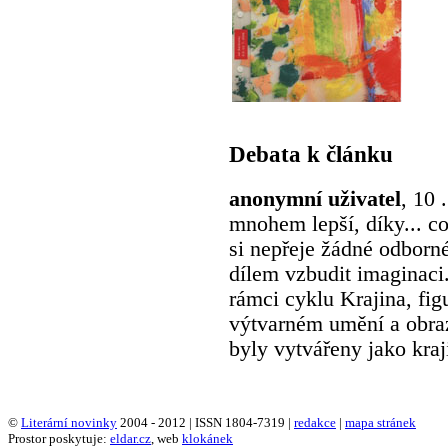
Debata k článku
anonymní uživatel
, 10 
mnohem lepší, díky... c
si nepřeje žádné odborn
dílem vzbudit imaginaci
rámci cyklu Krajina, fi
výtvarném umění a obrazy
byly vytvářeny jako kraj
©
Literární novinky
2004 - 2012 | ISSN 1804-7319 |
redakce
|
mapa stránek
Prostor poskytuje:
eldar.cz
, web
klokánek