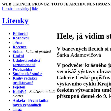
WEB UKONCIL PROVOZ. TOTO JE ARCHIV. NENI MOZN
Literární novinky
|
lidé
|
Litenky
Editorial
Hele, já vidím 
Rozhovor
Téma
Recenze
V barevných flecích si
Scéna
- kulturní přehled
Šárka Adamovičová
Umění
Události redakcí
V podvečer krásného j
zaznamenané
Publicistika
vernisáž výstavy obra
Studentské studie
Galerie České pojišťovn
Knihy redakcí
prolistované
výstavního cyklu Krajin
Fejeton
českém výtvarném uměn
Kolbiště
- Současná mladá
přístupná denně do 9. 
tvorba
Anketa - První kniha
mých vzpomínek
Tiráž