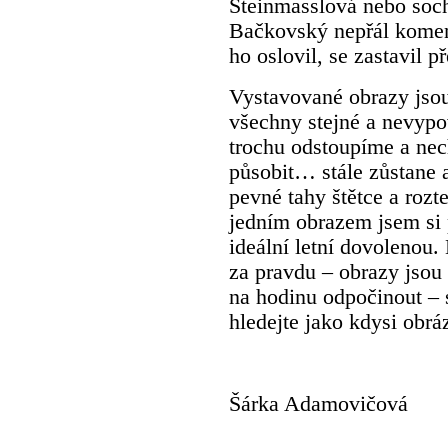
Steinmasslová nebo soch
Bačkovský nepřál komen
ho oslovil, se zastavil 
Vystavované obrazy jsou 
všechny stejné a nevypov
trochu odstoupíme a ne
působit… stále zůstane a
pevné tahy štětce a rozt
jedním obrazem jsem si 
ideální letní dovolenou
za pravdu – obrazy jsou 
na hodinu odpočinout – s
hledejte jako kdysi obrá
Šárka Adamovičová