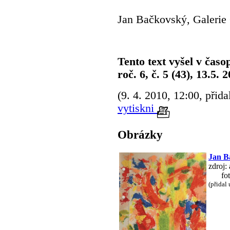
Jan Bačkovský, Galerie 
Tento text vyšel v časo
roč. 6, č. 5 (43), 13.5. 
(9. 4. 2010, 12:00, přida
vytiskni
Obrázky
Jan B
zdroj: 
fo
(přidal