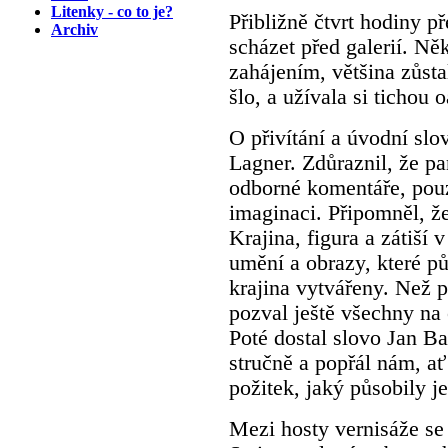
Litenky - co to je?
Přibližně čtvrt hodiny p
Archiv
scházet před galerií. Něk
zahájením, většina zůsta
šlo, a užívala si tichou 
O přivítání a úvodní slo
Lagner. Zdůraznil, že p
odborné komentáře, pou
imaginaci. Připomněl, ž
Krajina, figura a zátiš
umění a obrazy, které pů
krajina vytvářeny. Než 
pozval ještě všechny na 
Poté dostal slovo Jan Ba
stručně a popřál nám, a
požitek, jaký působily je
Mezi hosty vernisáže se