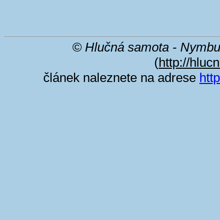
© Hlučná samota - Nymbu
(
http://hluc
článek naleznete na adrese
htt