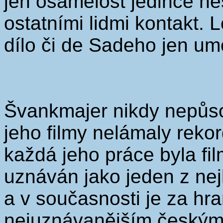
jen osamělost jedince n
ostatními lidmi kontakt.
dílo či de Sadeho jen umo
Švankmajer nikdy nepůso
jeho filmy nelámaly reko
každá jeho práce byla fil
uznáván jako jeden z ne
a v současnosti je za hr
nejuznávanějším českým