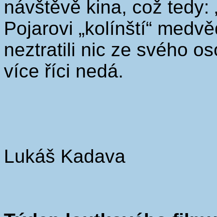
návštěvě kina, což tedy: 
Pojarovi „kolínští“ medvěd
neztratili nic ze svého o
více říci nedá.
Lukáš Kadava