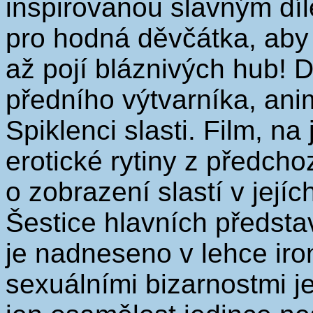
inspirovanou slavným dí
pro hodná děvčátka, aby 
až pojí bláznivých hub! D
předního výtvarníka, ani
Spiklenci slasti. Film, n
erotické rytiny z předcho
o zobrazení slastí v její
Šestice hlavních představ
je nadneseno v lehce iro
sexuálními bizarnostmi j