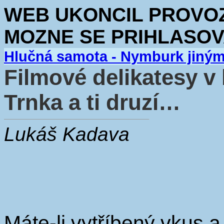
WEB UKONCIL PROVOZ.
MOZNE SE PRIHLASOV
Hlučná samota - Nymburk jiný
Filmové delikatesy v 
Trnka a ti druzí…
Lukáš Kadava
Máte-li vytříbený vkus a